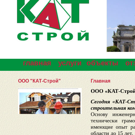
главная
услуги
объекты
о
ООО "КАТ-Строй"
Главная
ООО «КАТ-Строй» 
Сегодня «КАТ-Ст
строительная ко
Основу инженерн
технически грам
имеющие опыт раб
области до 15 лет.